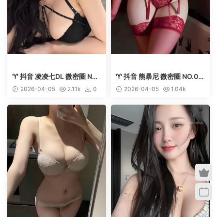
♈ 抖音 凌凌七DL 微密圈 NO.
♈ 抖音 熊暴尼 微密圈 NO.01
009期 【34P1V】最新至：2
0期 【26P1V】最新至：202
2026-04-05
2.11k
0
2026-04-05
1.04k
025.4.10【丽人丝语】
5.4.11【丽人丝语】
50
0
50