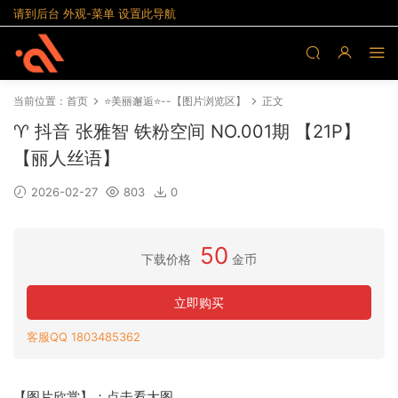
请到后台 外观-菜单 设置此导航
当前位置：
首页
⭐美丽邂逅⭐--【图片浏览区】
正文
♈ 抖音 张雅智 铁粉空间 NO.001期 【21P】
【丽人丝语】
2026-02-27
803
0
50
下载价格
金币
立即购买
客服QQ 1803485362
【图片欣赏】：点击看大图