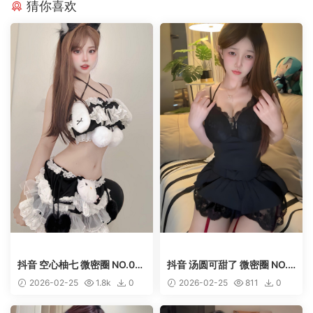
猜你喜欢
抖音 空心柚七 微密圈 NO.00
抖音 汤圆可甜了 微密圈 NO.0
9期 【9P11V】
20期 【9P1V】
2026-02-25
1.8k
0
2026-02-25
811
0
50
50