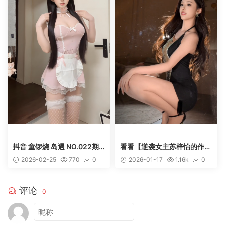
抖音 童锣烧 岛遇 NO.022期
看看【逆袭女主苏梓怡的作
【2V】
品】2026年第一次更新
2026-02-25
770
0
2026-01-17
1.16k
0
50
50
评论
0