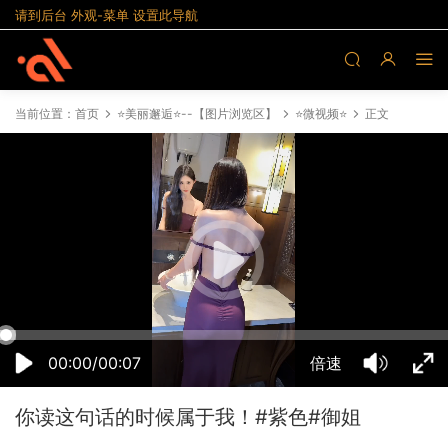
请到后台 外观-菜单 设置此导航
当前位置：
首页
⭐美丽邂逅⭐--【图片浏览区】
⭐微视频⭐
正文
15:42:51
50%
75%
100%
00:00/00:07
倍速
你读这句话的时候属于我！#紫色#御姐