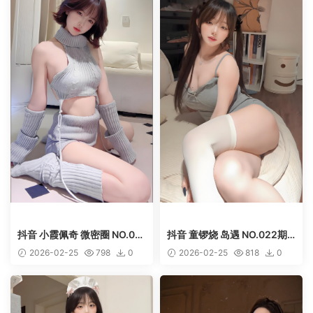
抖音 小霞佩奇 微密圈 NO.010
抖音 童锣烧 岛遇 NO.022期
期 【19P3V】
【1V】
2026-02-25
798
0
2026-02-25
818
0
50
50