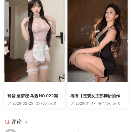
抖音 童锣烧 岛遇 NO.022期
看看【逆袭女主苏梓怡的作
【2V】
品】2026年第一次更新
2026-02-25
766
0
2026-01-17
1.15k
0
50
50
评论
0