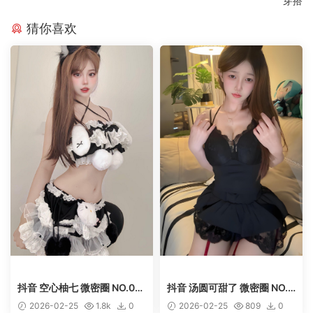
穿搭
猜你喜欢
抖音 空心柚七 微密圈 NO.00
抖音 汤圆可甜了 微密圈 NO.0
9期 【9P11V】
20期 【9P1V】
2026-02-25
1.8k
0
2026-02-25
809
0