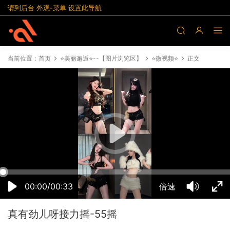
请到后台 外观-菜单 设置此导航
当前位置：
首页
⭐美丽邂逅⭐--【图片浏览区】
⭐微视频⭐
正文
00:41:50
50%
75%
100%
00:00/00:33
倍速
真有劲儿呀接力摇-55摇