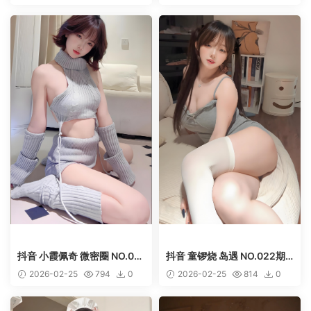
50
50
抖音 小霞佩奇 微密圈 NO.010
抖音 童锣烧 岛遇 NO.022期
期 【19P3V】
【1V】
2026-02-25
794
0
2026-02-25
814
0
50
50