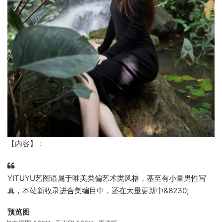
【内容】：
YITUYU艺图语属于唯美类偏艺术类风格，基至有小量男性写
真，本站新收录进合集编目中，还在大量更新中&8230;
预览图