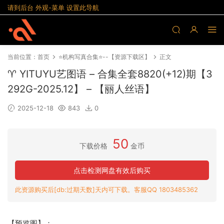
请到后台 外观-菜单 设置此导航
当前位置：
首页
⭐机构写真合集⭐--【资源下载区】
正文
♈ YITUYU艺图语 – 合集全套8820(+12)期【3
292G-2025.12】 – 【丽人丝语】
2025-12-18
843
0
50
下载价格
金币
点击检测网盘有效后购买
此资源购买后[db:过期天数]天内可下载。客服QQ 1803485362
【预览图】：