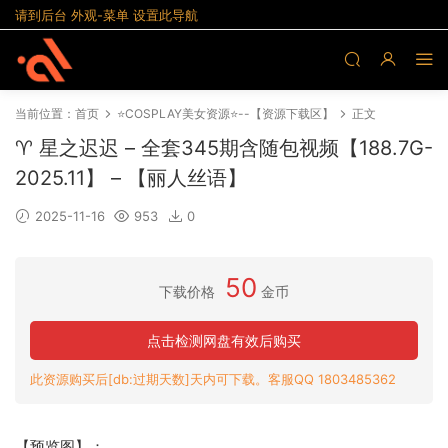
请到后台 外观-菜单 设置此导航
当前位置：
首页
⭐COSPLAY美女资源⭐--【资源下载区】
正文
♈ 星之迟迟 – 全套345期含随包视频【188.7G-
2025.11】 – 【丽人丝语】
2025-11-16
953
0
50
下载价格
金币
点击检测网盘有效后购买
此资源购买后[db:过期天数]天内可下载。客服QQ 1803485362
【预览图】：