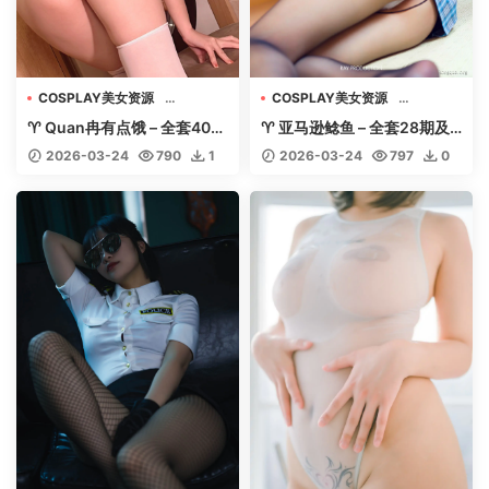
COSPLAY美女资源
COSPLAY美女资源
机构写真收藏
机构写真收藏
♈ Quan冉有点饿 – 全套40期
♈ 亚马逊鲶鱼 – 全套28期及
美女专辑套图视频
美女专辑套图视频
【17.4G-2026.3】 – 【丽人
随包视频【16G-2026.3】 –
2026-03-24
790
1
2026-03-24
797
0
丝语】
【丽人丝语】