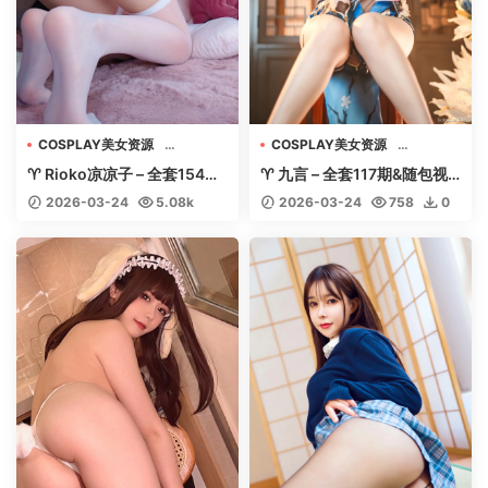
COSPLAY美女资源
COSPLAY美女资源
机构写真收藏
机构写真收藏
♈ Rioko凉凉子 – 全套154期
♈ 九言 – 全套117期&随包视
美女专辑套图视频
美女专辑套图视频
&随包视频【77G-2026.3】
频【42.7G-2026.3】 – 【丽
2026-03-24
5.08k
2026-03-24
758
0
– 【丽人丝语】
人丝语】
0