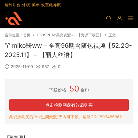
请到后台 外观-菜单 设置此导航
当前位置：
首页
⭐COSPLAY美女资源⭐--【资源下载区】
正文
♈ miko酱ww – 全套96期含随包视频【52.2G-
2025.11】 – 【丽人丝语】
2025-11-09
967
0
50
下载价格
金币
点击检测网盘有效后购买
此资源购买后[db:过期天数]天内可下载。客服QQ 1803485362
【预览图】：