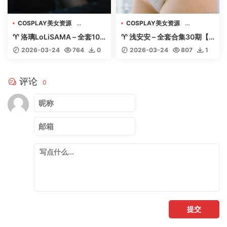
COSPLAY美女资源
COSPLAY美女资源
机构写真收藏
机构写真收藏
♈ 洛璃LoLiSAMA – 全套105
♈ 浅安安 – 全套合集30期【2
美女专辑套图视频
美女专辑套图视频
期含随包视频【75.9G-202
5G-2026.3】 – 【丽人丝
2026-03-24
764
0
2026-03-24
807
1
6.3】 – 【丽人丝语】
语】
评论
0
提交