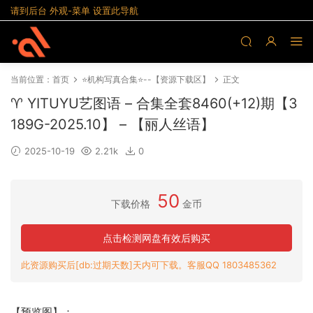
请到后台 外观-菜单 设置此导航
当前位置：
首页
⭐机构写真合集⭐--【资源下载区】
正文
♈ YITUYU艺图语 – 合集全套8460(+12)期【3
189G-2025.10】 – 【丽人丝语】
2025-10-19
2.21k
0
50
下载价格
金币
点击检测网盘有效后购买
此资源购买后[db:过期天数]天内可下载。客服QQ 1803485362
【预览图】：