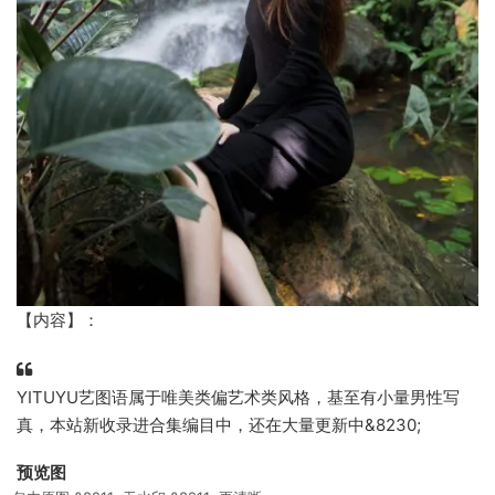
【内容】：
YITUYU艺图语属于唯美类偏艺术类风格，基至有小量男性写
真，本站新收录进合集编目中，还在大量更新中&8230;
预览图