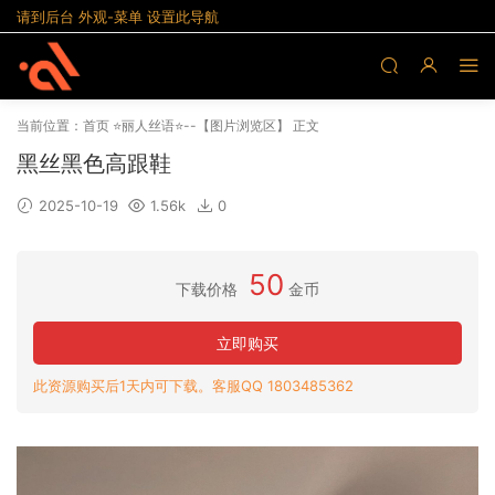
请到后台 外观-菜单 设置此导航
当前位置：
首页
⭐丽人丝语⭐--【图片浏览区】
正文
黑丝黑色高跟鞋
2025-10-19
1.56k
0
50
下载价格
金币
立即购买
此资源购买后1天内可下载。客服QQ 1803485362