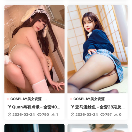
0
COSPLAY美女资源
COSPLAY美女资源
机构写真收藏
机构写真收藏
♈ Quan冉有点饿 – 全套40期
♈ 亚马逊鲶鱼 – 全套28期及
美女专辑套图视频
美女专辑套图视频
【17.4G-2026.3】 – 【丽人
随包视频【16G-2026.3】 –
2026-03-24
790
1
2026-03-24
797
0
丝语】
【丽人丝语】