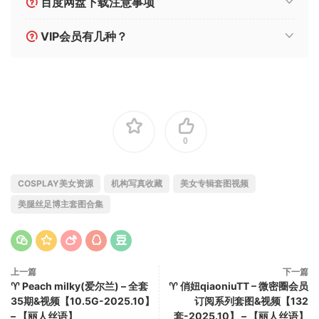
百度网盘下载注意事项
VIP会员有几种？
0
COSPLAY美女资源
机构写真收藏
美女专辑套图视频
美腿丝足博主套图合集
上一篇
下一篇
♈ Peach milky(爱尔兰) – 全套
♈ 俏妞qiaoniuTT – 微密圈会员
35期&视频【10.5G-2025.10】
订阅系列套图&视频【132
– 【丽人丝语】
套-2025.10】 – 【丽人丝语】