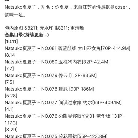
Natsuko夏夏子，别名：你夏夏，来自江苏的性感御姐coser，
韵味十足。
包内原图 &8211; 无水印 &8211; 更清晰
合集目录(持续更新…)
[10.11]
Natsuko夏夏子 – NO.081 碧蓝航线 大山巫女兔[70P-414.9M]
[8.14]
Natsuko夏夏子 – NO.080 玉桂狗内衣[32P-42.4M]
[7.7]
Natsuko夏夏子 – NO.079 停云 [112P-835M]
[7.5]
Natsuko夏夏子 – NO.078 建武 [90P-186M]
[5.28]
Natsuko夏夏子 – NO.077 间谍过家家 约尔[64P-409.1M]
[4.1]
Natsuko夏夏子 – NO.076 の限界寝取Y交01-豪华版[131P-
1.17G]
[3.29]
Natsuko夏夏子 – NO.075 碎花围裙[55P-423.8M]