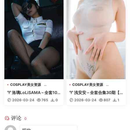
COSPLAY美女资源
COSPLAY美女资源
机构写真收藏
机构写真收藏
♈ 洛璃LoLiSAMA – 全套105
♈ 浅安安 – 全套合集30期【2
美女专辑套图视频
美女专辑套图视频
期含随包视频【75.9G-202
5G-2026.3】 – 【丽人丝
2026-03-24
765
0
2026-03-24
807
1
6.3】 – 【丽人丝语】
语】
评论
0