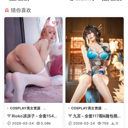
猜你喜欢
COSPLAY美女资源
COSPLAY美女资源
机构写真收藏
机构写真收藏
♈ Rioko凉凉子 – 全套154期
♈ 九言 – 全套117期&随包视
美女专辑套图视频
美女专辑套图视频
&随包视频【77G-2026.3】
频【42.7G-2026.3】 – 【丽
2026-03-24
5.08k
2026-03-24
758
0
– 【丽人丝语】
人丝语】