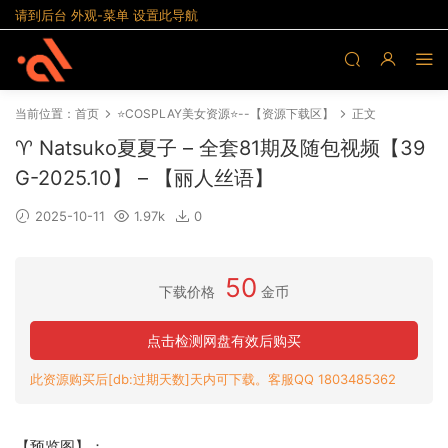
请到后台 外观-菜单 设置此导航
当前位置：
首页
⭐COSPLAY美女资源⭐--【资源下载区】
正文
♈ Natsuko夏夏子 – 全套81期及随包视频【39
G-2025.10】 – 【丽人丝语】
2025-10-11
1.97k
0
50
下载价格
金币
点击检测网盘有效后购买
此资源购买后[db:过期天数]天内可下载。客服QQ 1803485362
【预览图】：