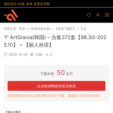
请到后台 外观-菜单 设置此导航
当前位置：
首页
⭐机构写真合集⭐--【资源下载区】
正文
♈ ArtGravia(韩国) – 合集372套【98.3G-202
5.10】 – 【丽人丝语】
2025-10-08
1.28k
0
50
下载价格
金币
点击检测网盘有效后购买
此资源购买后[db:过期天数]天内可下载。客服QQ 1803485362
【预览图】：