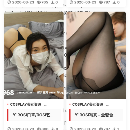
2026-03-23
765
0
2026-03-23
787
0
3】 – 【丽人丝语】
【394G-2026.3】 –
ArtGravia VOL.463 Mina [84P-154MB]
【丽人丝语】
ArtGravia VOL.460 Nyahaahi [86P-127MB]
[11.2更1]
[ARTGRAVIA]VOL.457 Kang Inkyung강인경(姜仁卿)[90P-
129.43MB]
[ARTGRAVIA]VOL.456 Hyoyeon (김효연)[85P-114.37MB]
[ARTGRAVIA]VOL.455 Dami[104P-138.2M]
[ARTGRAVIA]VOL.454 Jang Joo (장주) [93P-151MB]
[ARTGRAVIA]VOL.453 Lee Seol (이설) [106P-164MB]
[11.1更8：423、411、355、344、333、322、309、297]
[ARTGRAVIA]VOL.452 Kang Inkyung강인경(姜仁卿) [109P-
123MB]
COSPLAY美女资源
COSPLAY美女资源
[ARTGRAVIA]VOL.451 Sira (시라)[100P-112M]
机构写真收藏
机构写真收藏
♈ ROSI口罩/ROSI艺学
♈ ROSI写真 – 全套合集
美女专辑套图视频
美女专辑套图视频
妹/ROSI10情趣 – 3系全
0001-5194期【227GB
[ARTGRAVIA]VOL.450 Ateam [104P-139MB]
套3154+252+53套【1
-2026.3】 – 【丽人丝
2026-03-23
806
0
2026-03-23
787
1