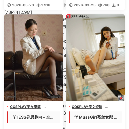
【351G-2026.3】 –
【244.7G-2026.3】 –
[ARTGRAVIA]VOL.492 &8211; Kang Inkyung강인경(姜仁卿)
2026-03-23
1.91k
2026-03-23
760
0
【丽人丝语】
【丽人丝语】
0
[78P-412.9M]
[ArtGravia] Vol.491 Wuyo (우요)[97P-146.3M]
[ARTGRAVIA] Vol.485 연유밀크 [85P-164MB]
ArtGravia Vol.484 &8211; Sira (시라)[81P-784.2M]
[ARTGRAVIA] VOL.482 Hyoyeon [86P-152MB]
[ARTGRAVIA]VOL.481 Dami[105P-158.7M]
[ARTGRAVIA]VOL.478 Kang Inkyung강인경(姜仁卿)[106P-
208.5M]
[ArtGravia] Vol.476 Wuyo (우요)[100P-163.6M]
[ARTGRAVIA] VOL.473 Yuna [92P-203MB]
[ARTGRAVIA] VOL.472 Nyahaahi [102P-178MB]
[ARTGRAVIA]VOL.471 Kang Inkyung강인경(姜仁卿) [87P-
159M]
ArtGravia Vol.470 &8211; Sira (시라)[85P-1.01G]
COSPLAY美女资源
COSPLAY美女资源
机构写真收藏
机构写真收藏
[ARTGRAVIA]VOL.467 Merry[84P／164MB]
♈ IESS异思趣向 – 全套
♈ MussGirl慕丝女郎 –
美女专辑套图视频
美女专辑套图视频
[ARTGRAVIA]VOL.466 &8211; Jangjoo (장주)[97P-1.23G]
11系及丝享家2238套&
合集总724期/学妹系列/
[ARTGRAVIA]VOL.465 LeeSeol [92P-199MB]
视频【210.6G-2026.
视频34期/花絮182期