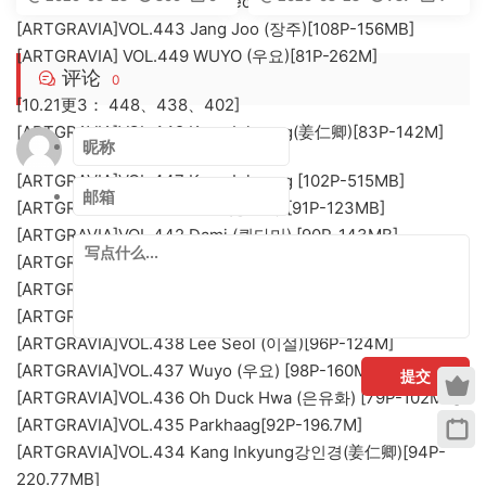
[ARTGRAVIA]VOL.445 Lee Seol (이설)[91P-193M]
54.4G-2026.3】 –
语】
[ARTGRAVIA]VOL.443 Jang Joo (장주)[108P-156MB]
【丽人丝语】
[ARTGRAVIA] VOL.449 WUYO (우요)[81P-262M]
评论
0
[10.21更3： 448、438、402]
[ARTGRAVIA]VOL.448 Kang Inkyung(姜仁卿)[83P-142M]
[ARTGRAVIA]VOL.447 Kang Inkyung [102P-515MB]
[ARTGRAVIA]VOL.444 Mina(송민아)[91P-123MB]
[ARTGRAVIA]VOL.442 Dami (퀸다미) [90P-143MB]
[ARTGRAVIA]VOL.441 Romi (로미) [113P-131MB]
[ARTGRAVIA]VOL.440 Sira(시라)[113P-166MB]
[ARTGRAVIA]VOL.439 Maruemon (마루에몽) [97P-171MB]
[ARTGRAVIA]VOL.438 Lee Seol (이설)[96P-124M]
[ARTGRAVIA]VOL.437 Wuyo (우요) [98P-160MB]
提交
[ARTGRAVIA]VOL.436 Oh Duck Hwa (은유화) [79P-102MB]
[ARTGRAVIA]VOL.435 Parkhaag[92P-196.7M]
[ARTGRAVIA]VOL.434 Kang Inkyung강인경(姜仁卿)[94P-
220.77MB]