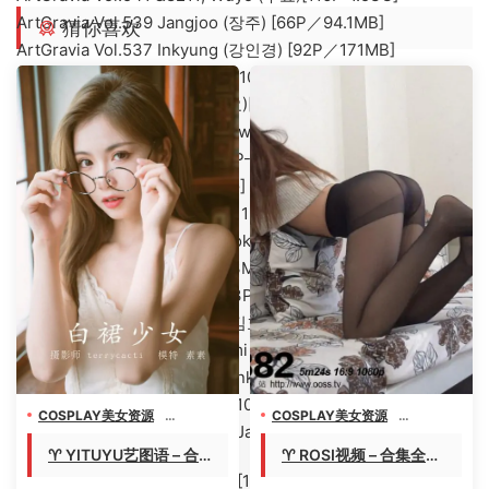
ArtGravia Vol.539 Jangjoo (장주) [66P／94.1MB]
猜你喜欢
ArtGravia Vol.537 Inkyung (강인경) [92P／171MB]
ArtGravia Vol.531 Sira (시라)[101P-160.8M]
ArtGravia Vol.527 Wuyo (우요)[85P-218M]
ArtGravia Vol.522 Oh Duck Hwa (오덕화) [87P-124MB]
ArtGravia Vol.521 사랑해 [94P-133MB]
ArtGravia Vol.519[101P-1.02G]
ArtGravia Vol.517 율비 [89P-112MB]
ArtGravia Vol.516 &8211; Mookie [100P-995M]
ArtGravia Vol.515 [101P／133MB]
ArtGravia Vol.513 Jangjoo[93P／98MB]
ArtGravia Vol.511 Hyoyeon (김효연) [95P-185M]
ArtGravia Vol.510 &8211; Dami (퀸다미) [103P-1G]
[ARTGRAVIA]VOL.508 Kang Inkyung [76P-121MB]
ArtGravia Vol.506 Sira(시라)[104P／125MB]
COSPLAY美女资源
COSPLAY美女资源
[ARTGRAVIA]Vol.502 &8211; Jangjoo (장주)[94P-1.13G]
机构写真收藏
机构写真收藏
♈ YITUYU艺图语 – 合
♈ ROSI视频 – 合集全套
美女专辑套图视频
美女专辑套图视频
集全套9536(+16)期
638期&含小视频735
[ARTGRAVIA] VOL.498 Dami [107P-769MB]