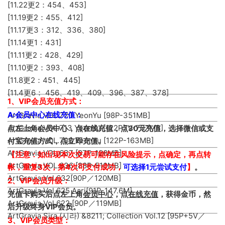
[11.22更2：454、453]
[11.19更2：455、412]
[11.17更3：312、336、380]
[11.14更1：431]
[11.11更2：428、429]
[11.10更2：393、408]
[11.8更2：451、445]
[11.4更6： 456、419、409、396、387、378]
1、VIP会员充值方式：
A:会员中心在线充值：
ArtGravia VOL.720 YeonYu [98P-351MB]
ArtGravia VOL.713 YeonYu [122P7V-707MB]
点左上角会员中心，点在线充值，点30元充值，选择微信或支
ArtGravia VOL.708 YeonYu [122P-163MB]
付宝充值方式，点立即充值。
ArtGravia VOL.637 [87P-126MB]
【注意：如出现本次交易可能存在风险提示，点确定，再点转
ArtGravia VOL.636 [88P-510MB]
帐，重复3次，第4次可支付成功，
可选择1元尝试支付
】
。
ArtGravia Vol.632[90P／120MB]
2、VIP会员升级：
ArtGravia Vol.625 Aari[91P-147.6M]
充值卡购买后点左上角
会员中心
，点
在线充值
，获得金币，然
ArtGravia Vol.622 [90P／119MB]
后升级终身VIP会员。
ArtGravia Sira (시라) &8211; Collection Vol.12 [95P+5V／
3、VIP会员类型：