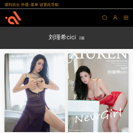
请到后台 外观-菜单 设置此导航
刘瑾希cici
2篇