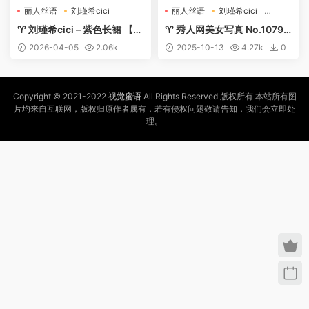
丽人丝语
刘瑾希cici
丽人丝语
刘瑾希cici
新人模特
♈ 刘瑾希cici – 紫色长裙 【8
♈ 秀人网美女写真 No.10798
7P】【丽人丝语】
刘瑾希cici 【56P】【丽人丝
2026-04-05
2.06k
2025-10-13
4.27k
0
语】
0
Copyright © 2021-2022
视觉蜜语
All Rights Reserved 版权所有 本站所有图
片均来自互联网，版权归原作者属有，若有侵权问题敬请告知，我们会立即处
理。